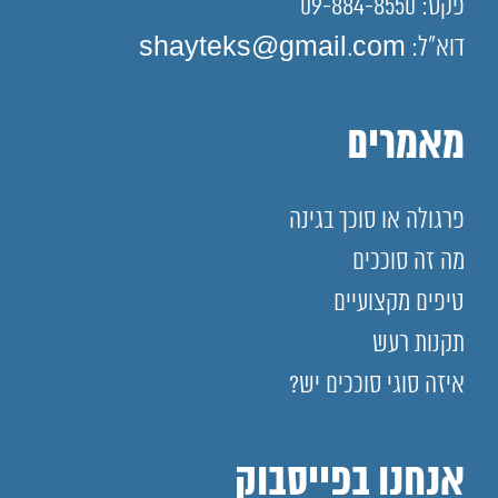
פקס: 09-884-8550
דוא"ל: shayteks@gmail.com
מאמרים
פרגולה או סוכך בגינה
מה זה סוככים
טיפים מקצועיים
תקנות רעש
איזה סוגי סוככים יש?
אנחנו בפייסבוק