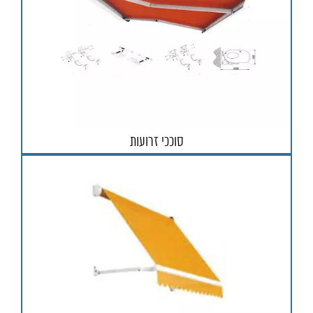
סוככי זרועות