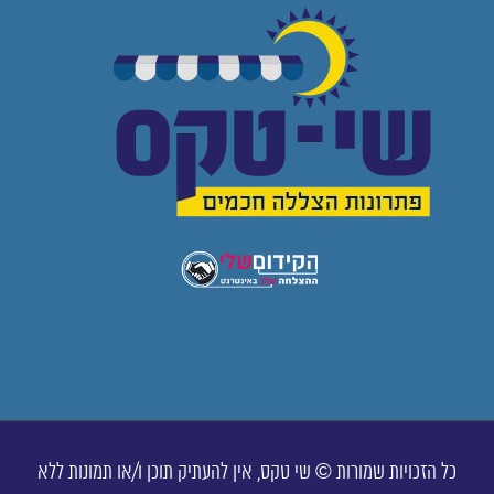
כל הזכויות שמורות © שי טקס, אין להעתיק תוכן ו/או תמונות ללא