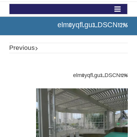
elm0yqfl.gu3_DSCN1296
Previous
elm0yqfl.gu3_DSCN1296