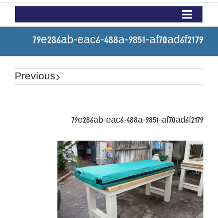
79e286ab-eac6-488a-9851-af70ad6f2179
Previous
79e286ab-eac6-488a-9851-af70ad6f2179