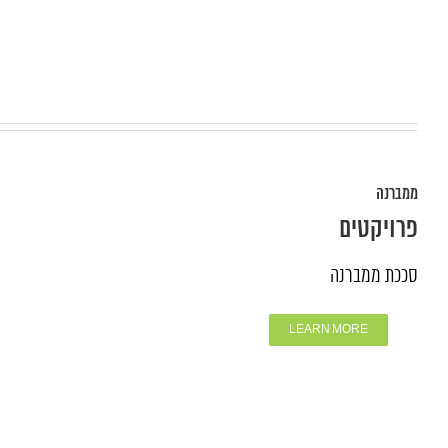
ממברנה
פרויקטים
סככת ממברנה
LEARN MORE