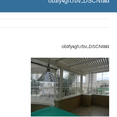
ob3fy4gh.rbv_DSCN1303
ob3fy4gh.rbv_DSCN1303