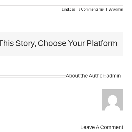
admin
By
|
ינואר 22nd, 2017
0 Comments
|
This Story, Choose Your Platform!
About the Author:
admin
Leave A Comment