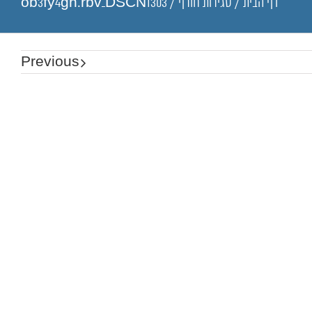
דף הבית
/
סגירות חורף
/
ob3fy4gh.rbv_DSCN1303
Previous