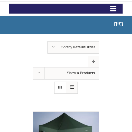
גזיבו
Sort by
Default Order
Show
12 Products