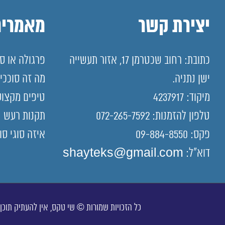
יצירת קשר
מאמרים
כתובת: רחוב שכטרמן 17, אזור תעשייה
פרגולה או סו
ישן נתניה.
מה זה סוככי
מיקוד: 4237917
טיפים מקצוע
טלפון להזמנות: 072-265-7592
תקנות רעש
פקס: 09-884-8550
איזה סוגי סו
דוא"ל: shayteks@gmail.com
כל הזכויות שמורות © שי טקס, אין להעתיק תוכן 