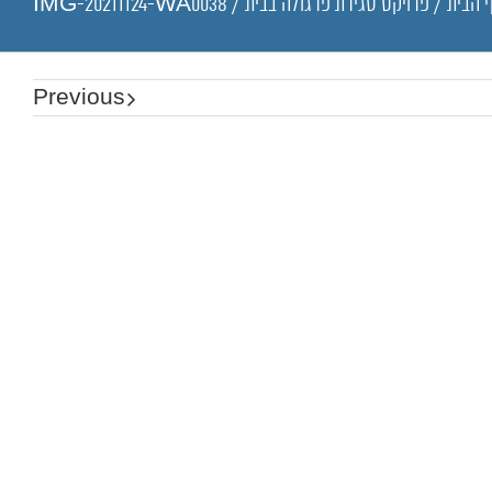
 הבית
/
פרויקט סגירת פרגולה בבית
/
IMG-20211124-WA0038
Previous