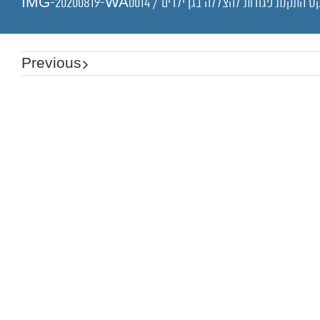
ט התקנת פגודות להצללה בגן ילדים
/
IMG-20200819-WA0014
Previous