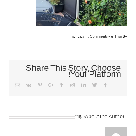
By
עובד
|
מרץ 13th, 2023
0 Comments
|
Share This Story, Choose
Your Platform!
Email
Pinterest
Vk
Google+
Tumblr
Reddit
Linkedin
Twitter
Facebook
About the Author:
עובד