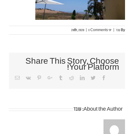
By
עובד
|
יוני 28th, 2020
0 Comments
|
Share This Story, Choose
Your Platform!
Email
Pinterest
Vk
Google+
Tumblr
Reddit
Linkedin
Twitter
Facebook
About the Author:
עובד