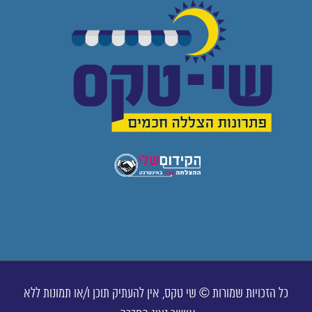
כל הזכויות שמורות © שי טקס, אין להעתיק תוכן ו/או תמונות ללא