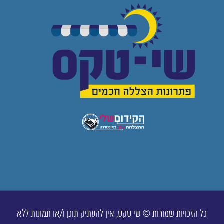
כל הזכויות שמורות © שי טקס, אין להעתיק תוכן ו/או תמונות ללא