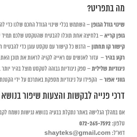
מה בתפריט?
שינוי גודל הגופן
– השתמש בכלי שינוי הגודל החכם שלנו כדי לה
גופן קריא
– בלחיצה אחת תוכלו להבטיח שהטקסט שלכם תמיד יהי
קישור קו תחתון
– הדגש כל קישור עם טקסט עוגן כדי להבטיח ח
רקע בהיר
– עזור לאנשים עם ראייה לקויה לראות את תוכן האתר
ניגודיות שלילית
– ספק ניגודיות גבוהה לטקסט מוצל בהיר יותר 
גווני אפור
– הקפידו על ניגודיות מספקת באתרכם על ידי הקטנת ה
דרכי פנייה לבקשות והצעות שיפור בנושא 
אם במהלך הגלישה באתר נתקלת בבעיה בנושא נגישות נשמח לקבל
072-265-7592
טלפון:
shayteks@gmail.com
דוא"ל: