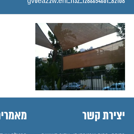
gv0eaz2w.enl_1132_1286654601_82108
יצירת קשר
מאמרים