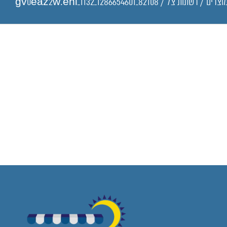
מוצרים
/
רשתות צל
/
gv0eaz2w.enl_1132_1286654601_82108