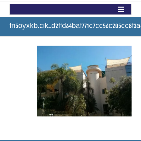
fn5oyxkb.cik_d2ffd64baf771c7cc56c205cc8f3a