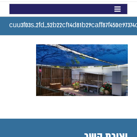
cuu3f03s.2fd_52b22cf14d81b29caff87f450e97374