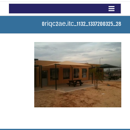
0riqc2ae.itc_1132_1337200325_28