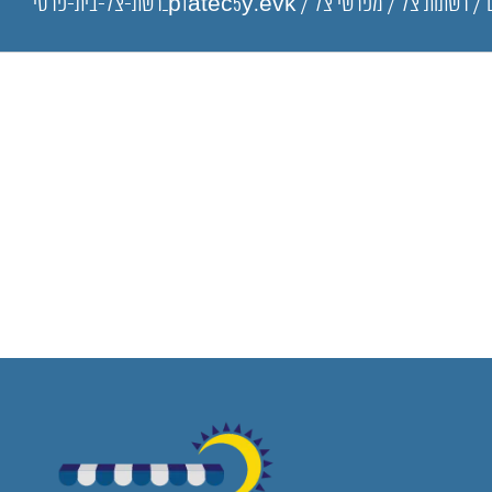
/
רשתות צל
/
מפרשי צל
/
p1atec5y.evk_רשת-צל-בית-פרטי