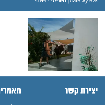
p1atec5y.evk_רשת-צל-בית-פרטי
יצירת קשר
מאמרים