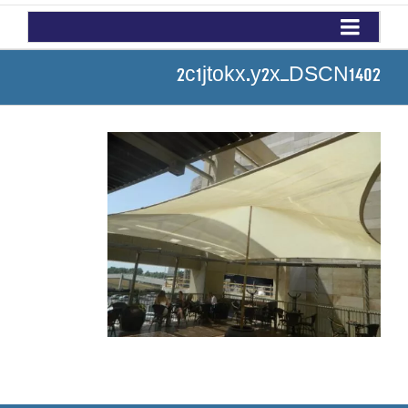
2c1jtokx.y2x_DSCN1402