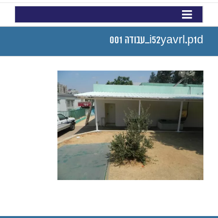
i52yavrl.p1d_עבודה 001