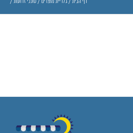
דף הבית
/
גלריית מוצרים
/
סוככי זרועות
/