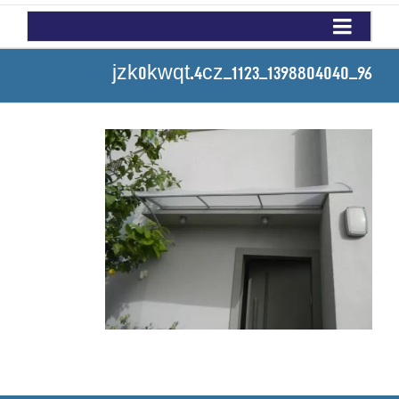
jzk0kwqt.4cz_1123_1398804040_96