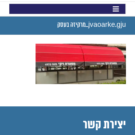
jvaoarke.gju_מרקיזה בעסק
יצירת קשר