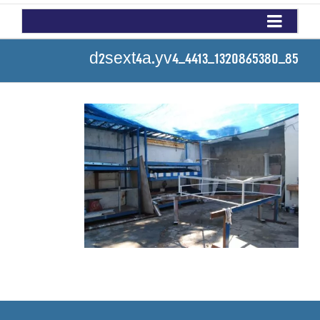
d2sext4a.yv4_4413_1320865380_85