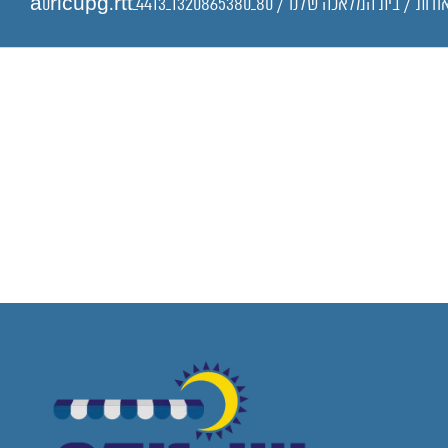
ודות
/
בית המלאכה שלנו
/
a0ricupg.rtt_4413_1320865380_80