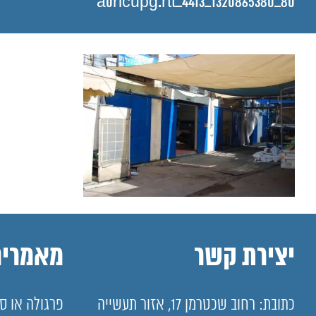
a0ricupg.rtt_4413_1320865380_80
יצירת קשר
מאמרים
כתובת: רחוב שכטרמן 17, אזור תעשייה
פרגולה או סו